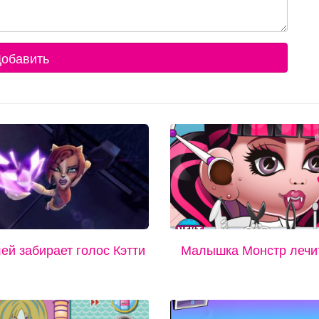
обавить
ей забирает голос Кэтти
Малышка Монстр лечит