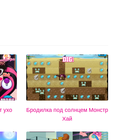
 ухо
Бродилка под солнцем Монстр
Хай