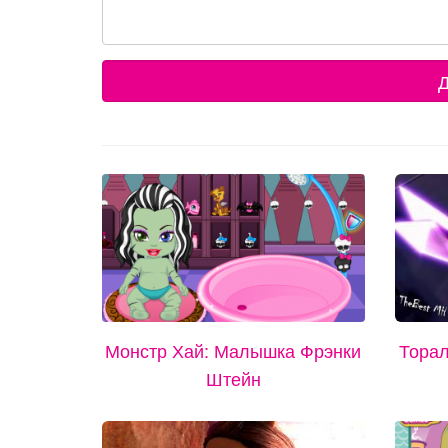
Д
Монстр Хай: Малышка Фрэнки
Торал
Штейн