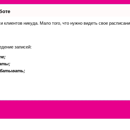
боте
иси клиентов никуда. Мало того, что нужно видеть свое расписан
едение записей:
те;
латы;
абатывать;