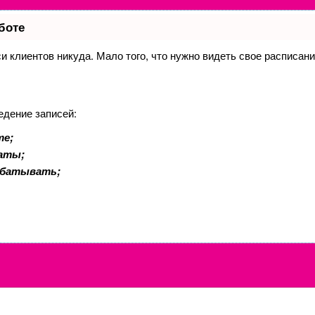
боте
иси клиентов никуда. Мало того, что нужно видеть свое расписан
едение записей:
те;
латы;
абатывать;