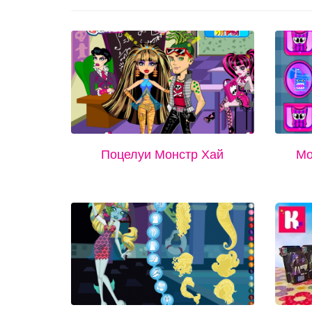
Поцелуи Монстр Хай
Мо