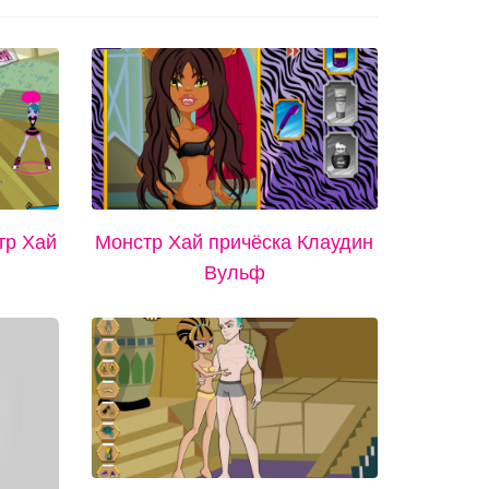
тр Хай
Монстр Хай причёска Клаудин
Вульф