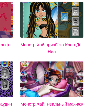
ульф
Монстр Хай причёска Клео Де-
Нил
лаудин
Монстр Хай: Реальный макияж