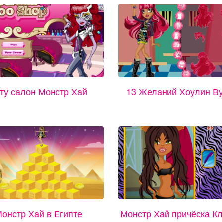
ту салон Монстр Хай
13 Желаний Хоулин В
онстр Хай в Египте
Монстр Хай причёска К