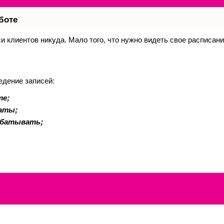
боте
иси клиентов никуда. Мало того, что нужно видеть свое расписан
едение записей:
те;
латы;
абатывать;