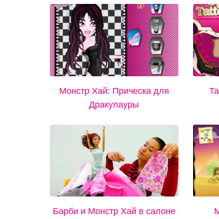
Монстр Хай: Прическа для
Та
Дракулауры
Барби и Монстр Хай в салоне
М