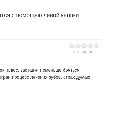
ится с помощью левой кнопки
4.25
- Оценок:
8
ек, плюс, заставит поменьше бояться
гран процесс лечения зубов, страх думаю,