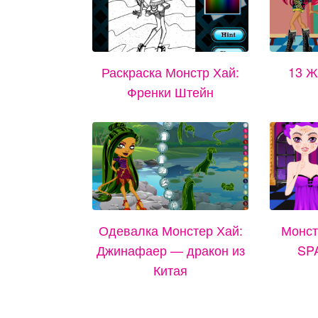
Раскраска Монстр Хай:
13 Ж
Френки Штейн
Одевалка Монстер Хай:
Монст
Джинафаер — дракон из
SP
Китая