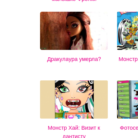
Дракулаура умерла?
Монстр
Монстр Хай: Визит к
Фотосе
дантисту