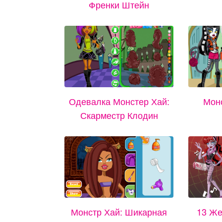
Френки Штейн
Одевалка Монстер Хай:
Монс
Скарместр Клодин
Монстр Хай: Шикарная
13 Же